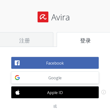
Avira
注册
登录
Facebook
Google
Apple ID
或