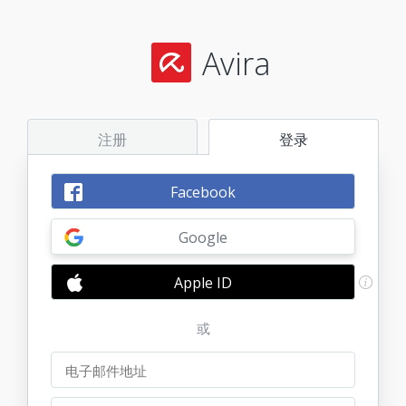
Avira
注册
登录
Facebook
Google
Apple ID
或